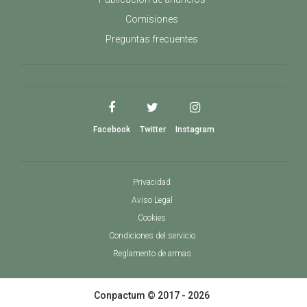
popularidad de manera progresiva, pero hemos
pensado en este tipo de armas y por este
Comisiones
motivo disponemos de una sección
Preguntas frecuentes
especialmente dedicada a ellos.
Facebook
Twitter
Instagram
Privacidad
Aviso Legal
Cookies
Condiciones del servicio
Reglamento de armas
Conpactum © 2017 - 2026