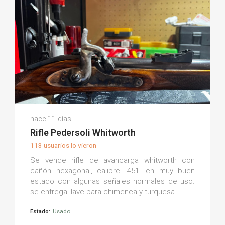
Diego L.
hace 11 días
(0)
Rifle Pedersoli Whitworth
113 usuarios lo vieron
Se vende rifle de avancarga whitworth con
cañón hexagonal, calibre .451. en muy buen
estado con algunas señales normales de uso.
se entrega llave para chimenea y turquesa.
Estado:
Usado