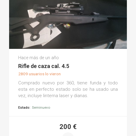
Christian B.
Hace más de un año
(0)
Rifle de caza cal. 4.5
2809 usuarios lo vieron
Comprado nuevo por 360, tiene funda y todo
esta en perfecto estado solo se ha usado una
vez, incluye linterna laser y dianas.
Estado:
Seminuevo
200 €