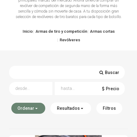
principales marcas del mercado. Ahorra dinero al comprar un
revólver de competición de segunda mano de la forma más
TIRO Y COMPETICIÓN
sencilla y cómoda sin moverte de casa. A tu disposición gran
selección de revólveres de tiro baratos para cada tipo de bolsillo.
AIRE COMPRIMIDO
Inicio
Armas de tiro y competición
Armas cortas
OTRAS ARMAS
Revólveres
ACCESORIOS
Buscar
Precio
Ordenar
Resultados
Filtros