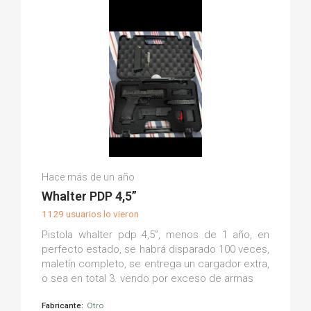
Antonio S.
Hace más de un año
(0)
Whalter PDP 4,5”
1129 usuarios lo vieron
Pistola whalter pdp 4,5”, menos de 1 año, en
perfecto estado, se habrá disparado 100 veces,
maletín completo, se entrega un cargador extra,
o sea en total 3. vendo por exceso de armas
Fabricante:
Otro