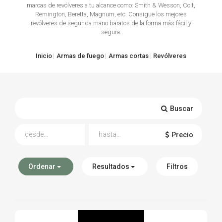
marcas de revólveres a tu alcance como: Smith & Wesson, Colt,
Remington, Beretta, Magnum, etc. Consigue los mejores
TIRO Y COMPETICIÓN
revólveres de segunda mano baratos de la forma más fácil y
segura.
AIRE COMPRIMIDO
Inicio
Armas de fuego
Armas cortas
Revólveres
OTRAS ARMAS
ACCESORIOS
Buscar
Precio
Ordenar
Resultados
Filtros