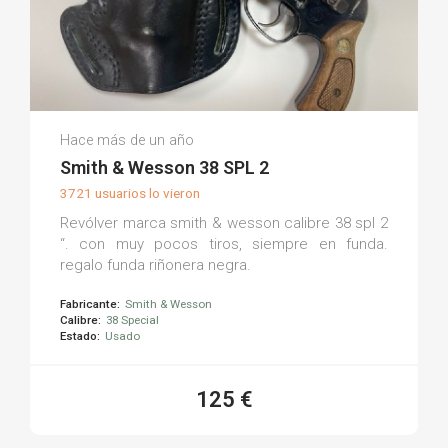
Francisco Javier S.
Hace más de un año
(0)
Smith & Wesson 38 SPL 2
3721 usuarios lo vieron
Revólver marca smith & wesson calibre 38 spl 2
“. con muy pocos tiros, siempre en funda.
regalo funda riñonera negra.
Fabricante:
Smith & Wesson
Calibre:
38 Special
Estado:
Usado
125 €