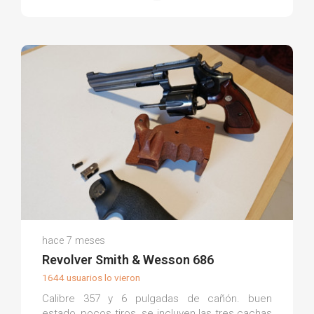
Felipe M.
hace 7 meses
(0)
Revolver Smith & Wesson 686
1644 usuarios lo vieron
Calibre 357 y 6 pulgadas de cañón. buen
estado, pocos tiros. se incluyen las tres cachas