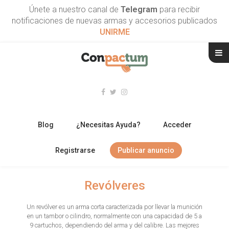
Únete a nuestro canal de
Telegram
para recibir
notificaciones de nuevas armas y accesorios publicados
UNIRME
Blog
¿Necesitas Ayuda?
Acceder
Registrarse
Publicar anuncio
RIFLES
Revólveres
ESCOPETAS
Un revólver es un arma corta caracterizada por llevar la munición
en un tambor o cilindro, normalmente con una capacidad de 5 a
ARMAS CORTAS
9 cartuchos, dependiendo del arma y del calibre. Las mejores