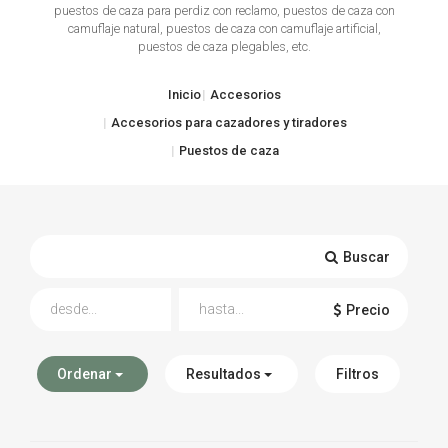
puestos de caza para perdiz con reclamo, puestos de caza con
camuflaje natural, puestos de caza con camuflaje artificial,
TIRO Y COMPETICIÓN
puestos de caza plegables, etc.
AIRE COMPRIMIDO
Inicio
Accesorios
OTRAS ARMAS
Accesorios para cazadores y tiradores
Puestos de caza
ACCESORIOS
Buscar
Precio
Ordenar
Resultados
Filtros