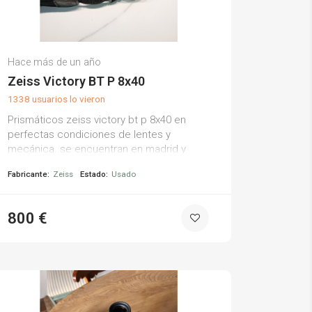
Teo R.
Hace más de un año
(0)
Zeiss Victory BT P 8x40
1338 usuarios lo vieron
Prismáticos zeiss victory bt p 8x40 en
perfectas condiciones de lentes y
mecánica. se encuentran en madrid y
también se pueden ver en toledo
Fabricante:
Zeiss
Estado:
Usado
800 €