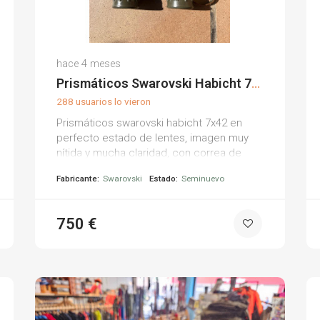
Juan Carlos Q.
hace 4 meses
(0)
Prismáticos Swarovski Habicht 7x42
288 usuarios lo vieron
Prismáticos swarovski habicht 7x42 en
perfecto estado de lentes, imagen muy
nítida y mucha claridad, con correa de
cuero y tapas delanteras.
Fabricante:
Swarovski
Estado:
Seminuevo
750 €