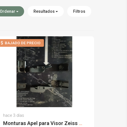
Ordenar
Resultados
Filtros
BAJADO DE PRECIO
Jose A.
hace 3 días
(0)
Monturas Apel para Visor Zeiss Carril