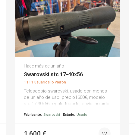
Oscar P.
Hace más de un año
(0)
Swarovski stc 17-40x56
1111 usuarios lo vieron
Telescopio swarovski, usado con menos
de un año de uso. precio1600€, modelo
stc 17-40x56 regalo tripode, envío incluido
Fabricante:
Swarovski
Estado:
Usado
1.600 €