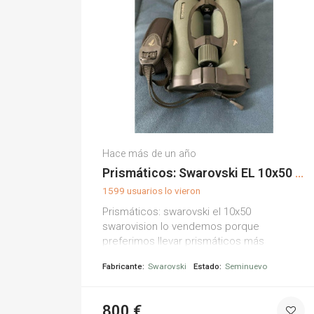
Garcia G.
Hace más de un año
(0)
Prismáticos: Swarovski EL 10x50 Swarovision
1599 usuarios lo vieron
Prismáticos: swarovski el 10x50
swarovision lo vendemos porque
preferimos llevar prismáticos más
pequeños (y mucho más baratos) para
Fabricante:
Swarovski
Estado:
Seminuevo
hacer senderismo. estado: muy bien
mantenido! no hay signos visibles de
desgaste (ver fotos). ¡las lentes están
800 €