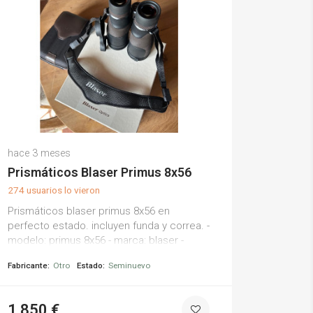
Alfonso J.
hace 3 meses
(0)
Prismáticos Blaser Primus 8x56
274 usuarios lo vieron
Prismáticos blaser primus 8x56 en
perfecto estado. incluyen funda y correa. -
modelo: primus 8x56 - marca: blaser -
color: negro y marrón - incluye funda de
Fabricante:
Otro
Estado:
Seminuevo
transporte - correa de hombro acolchada
con logo blaser.
1.850 €