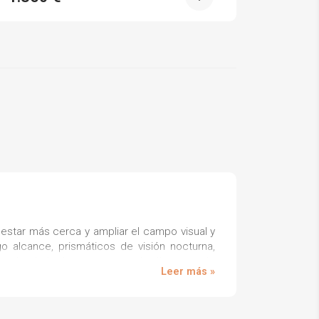
star más cerca y ampliar el campo visual y
o alcance, prismáticos de visión nocturna,
es desde la distancia, tanto de día como de
Leer más »
s o si los necesitas para salir a cazar, unos