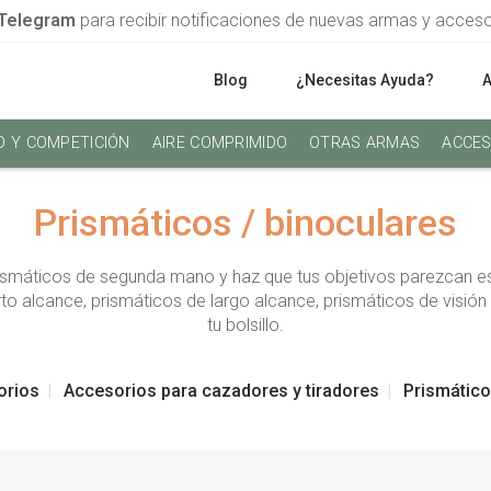
Telegram
para recibir notificaciones de nuevas armas y acces
Blog
¿Necesitas Ayuda?
O Y COMPETICIÓN
AIRE COMPRIMIDO
OTRAS ARMAS
ACCES
Prismáticos / binoculares
ismáticos de segunda mano y haz que tus objetivos parezcan es
orto alcance, prismáticos de largo alcance, prismáticos de visió
tu bolsillo.
orios
Accesorios para cazadores y tiradores
Prismático