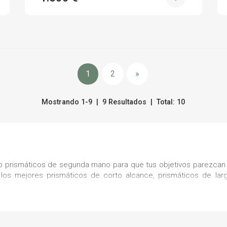
1
2
»
Mostrando 1-9 | 9 Resultados | Total: 10
 prismáticos de segunda mano para que tus objetivos parezcan e
los mejores prismáticos de corto alcance, prismáticos de larg
ecio más competitivo. De esta forma, podrás ver todos los detall
Independientemente de si lo que te gusta es la observación de ave
isión que necesitas.