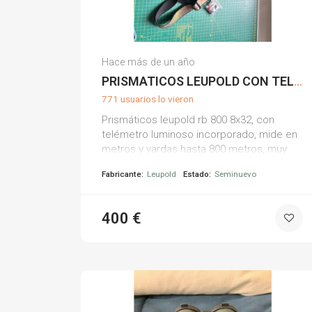
Jesus Maria E.
Hace más de un año
(0)
PRISMATICOS LEUPOLD CON TELEMETRO 850Y
771 usuarios lo vieron
Prismáticos leupold rb 800 8x32, con
telémetro luminoso incorporado, mide en
metros y yardas hasta 800 metros, muy
preciso, con funda rígida y arnés. envío
Fabricante:
Leupold
Estado:
Seminuevo
por cuenta del comprador
400 €