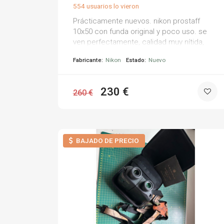
554 usuarios lo vieron
Prácticamente nuevos. nikon prostaff
10x50 con funda original y poco uso. se
ven perfectamente, calidad muy nítida,
incluso en días nublados.
Fabricante:
Nikon
Estado:
Nuevo
230 €
260 €
BAJADO DE PRECIO