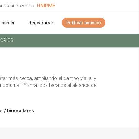
orios publicados
UNIRME
Acceder
Registrarse
Publicar anuncio
ORIOS
tar más cerca, ampliando el campo visual y
n nocturna. Prismáticos baratos al alcance de
s / binoculares