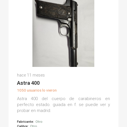
Raul V.
hace 11 meses
(0)
Astra 400
1050 usuarios lo vieron
Astra 400 del cuerpo de carabineros en
perfecto estado. guiada en f. se puede ver y
probar en madrid.
Fabricante:
Otro
Calibre:
Otro