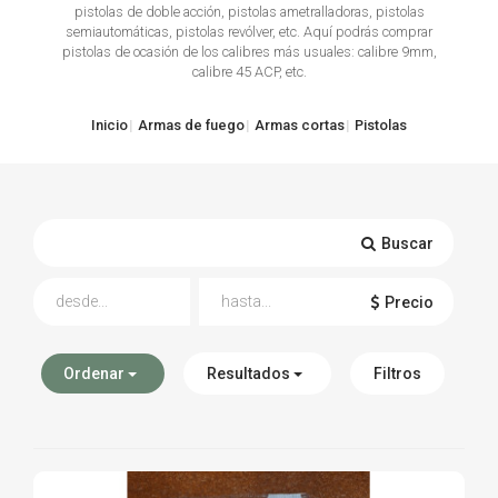
pistolas de doble acción, pistolas ametralladoras, pistolas
semiautomáticas, pistolas revólver, etc. Aquí podrás comprar
TIRO Y COMPETICIÓN
pistolas de ocasión de los calibres más usuales: calibre 9mm,
calibre 45 ACP, etc.
AIRE COMPRIMIDO
Inicio
Armas de fuego
Armas cortas
Pistolas
OTRAS ARMAS
ACCESORIOS
Buscar
Precio
Ordenar
Resultados
Filtros