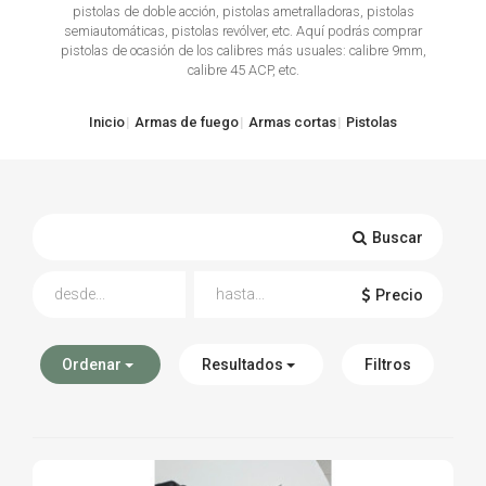
pistolas de doble acción, pistolas ametralladoras, pistolas
semiautomáticas, pistolas revólver, etc. Aquí podrás comprar
TIRO Y COMPETICIÓN
pistolas de ocasión de los calibres más usuales: calibre 9mm,
calibre 45 ACP, etc.
AIRE COMPRIMIDO
Inicio
Armas de fuego
Armas cortas
Pistolas
OTRAS ARMAS
ACCESORIOS
Buscar
Precio
Ordenar
Resultados
Filtros