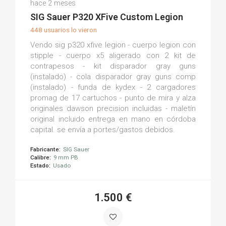
hace 2 meses
(0)
SIG Sauer P320 XFive Custom Legion
448 usuarios lo vieron
Vendo sig p320 xfive legion - cuerpo legion con
stipple - cuerpo x5 aligerado con 2 kit de
contrapesos - kit disparador gray guns
(instalado) - cola disparador gray guns comp
(instalado) - funda de kydex - 2 cargadores
promag de 17 cartuchos - punto de mira y alza
originales dawson precision incluidas - maletín
original incluido entrega en mano en córdoba
capital. se envía a portes/gastos debidos.
Fabricante:
SIG Sauer
Calibre:
9 mm PB
Estado:
Usado
1.500 €