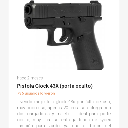
Llibert Q.
hace 2 meses
(0)
Pistola Glock 43X (porte oculto)
736 usuarios lo vieron
- vendo mi pistola glock 43x por falta de uso,
muy poco uso, apenas 20 tiros. se entrega con
dos cargadores y maletín. - ideal para porte
oculto, muy fina. se entrega funda de kydex
también para zurdo, ya que el botón del