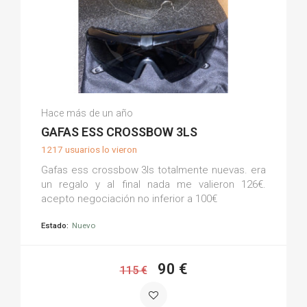
Natalia S.
Hace más de un año
(0)
GAFAS ESS CROSSBOW 3LS
1217 usuarios lo vieron
Gafas ess crossbow 3ls totalmente nuevas. era
un regalo y al final nada me valieron 126€.
acepto negociación no inferior a 100€
Estado:
Nuevo
90 €
115 €