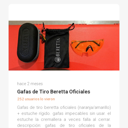
Juanma B.
hace 2 meses
(0)
Gafas de Tiro Beretta Oficiales
252 usuarios lo vieron
Gafas de tiro beretta oficiales (naranja/amarillo)
+ estuche rígido. gafas impecables sin usar. el
estuche la cremallera a veces falla al cerrar.
descripción: gafas de tiro oficiales de la