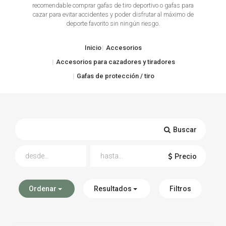
recomendable comprar gafas de tiro deportivo o gafas para
cazar para evitar accidentes y poder disfrutar al máximo de
TIRO Y COMPETICIÓN
deporte favorito sin ningún riesgo.
AIRE COMPRIMIDO
Inicio
Accesorios
OTRAS ARMAS
Accesorios para cazadores y tiradores
Gafas de protección / tiro
ACCESORIOS
Buscar
Precio
Ordenar
Resultados
Filtros