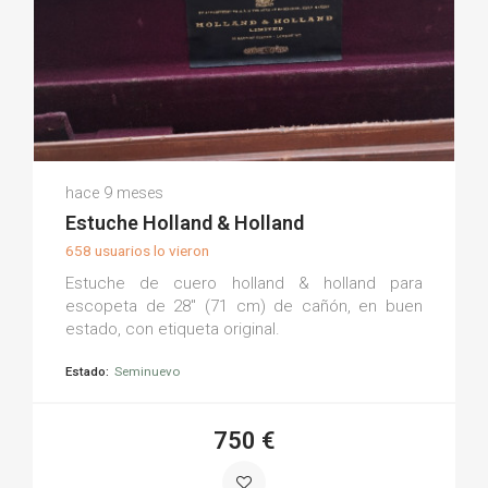
José Luis R.
hace 9 meses
(0)
Estuche Holland & Holland
658 usuarios lo vieron
Estuche de cuero holland & holland para
escopeta de 28" (71 cm) de cañón, en buen
estado, con etiqueta original.
Estado:
Seminuevo
750 €