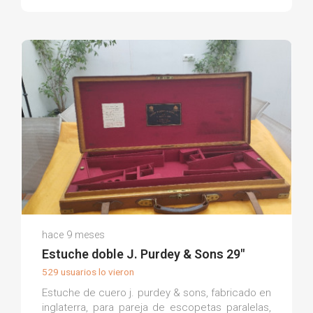
José Luis R.
hace 9 meses
(0)
Estuche doble J. Purdey & Sons 29"
529 usuarios lo vieron
Estuche de cuero j. purdey & sons, fabricado en
inglaterra, para pareja de escopetas paralelas,