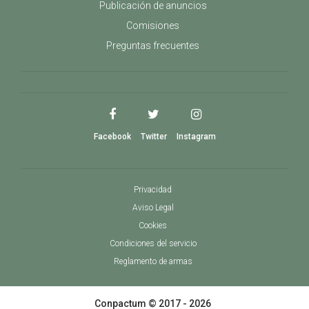
Publicación de anuncios
armas con una mayor seguridad. Desde fundas
para escopetas, fundas para rifles, fundas de
Comisiones
camuflaje, fundas para pistolas, maletines para
Preguntas frecuentes
cartuchos, maletines para escopetas, maletines
para rifles, correas para armas, porta
escopetas, etc.
Facebook
Twitter
Instagram
Privacidad
Aviso Legal
Cookies
Condiciones del servicio
Reglamento de armas
Conpactum © 2017 - 2026