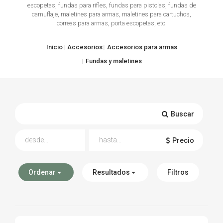
escopetas, fundas para rifles, fundas para pistolas, fundas de
camuflaje, maletines para armas, maletines para cartuchos,
TIRO Y COMPETICIÓN
correas para armas, porta escopetas, etc.
AIRE COMPRIMIDO
Inicio
Accesorios
Accesorios para armas
OTRAS ARMAS
Fundas y maletines
ACCESORIOS
Buscar
Precio
Ordenar
Resultados
Filtros