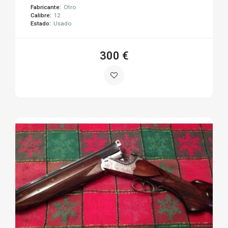
Fabricante:
Otro
Calibre:
12
Estado:
Usado
300 €