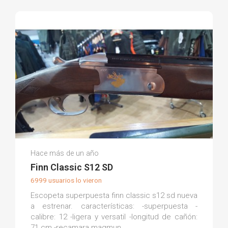
Armería La Torre M.
Hace más de un año
(0)
Finn Classic S12 SD
6999 usuarios lo vieron
Escopeta superpuesta finn classic s12 sd nueva
a estrenar. características: -superpuesta -
calibre: 12 -ligera y versatil -longitud de cañón:
71 cm -recamara magmun