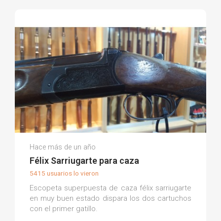
Armería La Torre M.
Hace más de un año
(0)
Félix Sarriugarte para caza
5415 usuarios lo vieron
Escopeta superpuesta de caza félix sarriugarte
en muy buen estado dispara los dos cartuchos
con el primer gatillo.