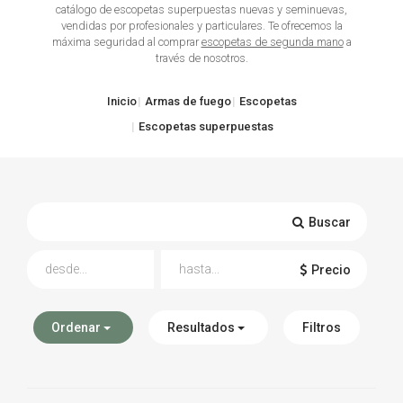
catálogo de escopetas superpuestas nuevas y seminuevas,
vendidas por profesionales y particulares. Te ofrecemos la
TIRO Y COMPETICIÓN
máxima seguridad al comprar
escopetas de segunda mano
a
través de nosotros.
AIRE COMPRIMIDO
Inicio
Armas de fuego
Escopetas
OTRAS ARMAS
Escopetas superpuestas
ACCESORIOS
Buscar
Precio
Ordenar
Resultados
Filtros