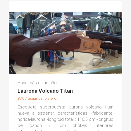
Armería La Torre M.
Hace más de un año
(0)
Laurona Volcano Titan
8707 usuarios lo vieron
Escopeta superpuesta laurona volcano titan
nueva a estrenar. características: -fabricante:
norica-laurona -longitud total : 116,5 cm -longitud
de cañón 71 cm chokes: interiores