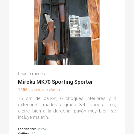
José Angel P.
hace 6 meses
(0)
Miroku MK70 Sporting Sporter
1656 usuarios lo vieron
76 cm de cañón, 6 choques interiores y 4
exteriores. maderas grado 3-4. pocos tiros,
cierre bien a la derecha. pavón muy bien. se
incluye maletín.
Fabricante:
Miroku
Calibre:
12