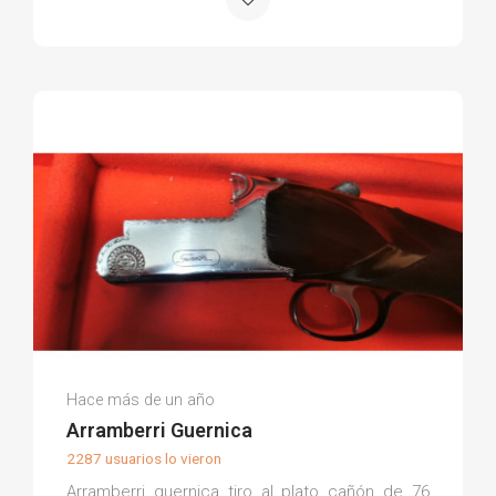
Tomás R.
Hace más de un año
(0)
Arramberri Guernica
2287 usuarios lo vieron
Arramberri guernica tiro al plato cañón de 76