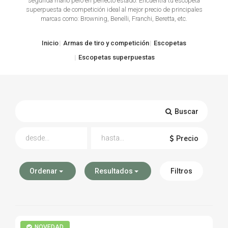
segunda mano pero en perfecto estado. Encuentra tu escopeta
superpuesta de competición ideal al mejor precio de principales
TIRO Y COMPETICIÓN
marcas como: Browning, Benelli, Franchi, Beretta, etc.
AIRE COMPRIMIDO
Inicio
Armas de tiro y competición
Escopetas
Escopetas superpuestas
OTRAS ARMAS
ACCESORIOS
Buscar
Precio
Ordenar
Resultados
Filtros
NOVEDAD