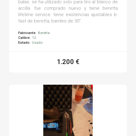
balas. se ha utilizado solo para tiro al blanco de
arcilla. fue comprado nuevo y tiene beretta
lifetime service. tiene existencias ajustables b-
fast de beretta, barriles de 30".
Fabricante:
Beretta
Calibre:
12
Estado:
Usado
1.200 €