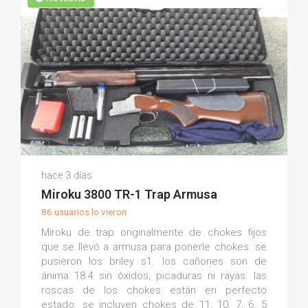
Martin P.
hace 3 días
(0)
Miroku 3800 TR-1 Trap Armusa
86 usuarios lo vieron
Miroku de trap originalmente de chokes fijos
que se llevó a armusa para ponerle chokes. se
pusieron los briley s1. los cañones son de
ánima 18.4 sin óxidos, picaduras ni rayas. las
roscas de los chokes están en perfecto
estado. se incluyen chokes de 11, 10, 7, 6, 5