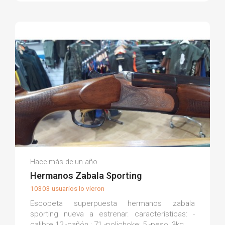
Armería La Torre M.
Hace más de un año
(0)
Hermanos Zabala Sporting
10303 usuarios lo vieron
Escopeta superpuesta hermanos zabala
sporting nueva a estrenar. características: -
calibre 12 -cañón : 71 -polichoke: 5 -peso: 3kg