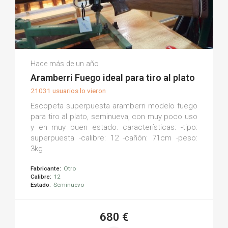
Armería La Torre M.
Hace más de un año
(0)
Aramberri Fuego ideal para tiro al plato
21031 usuarios lo vieron
Escopeta superpuesta aramberri modelo fuego
para tiro al plato, seminueva, con muy poco uso
y en muy buen estado. características: -tipo:
superpuesta -calibre: 12 -cañón: 71cm -peso:
3kg
Fabricante:
Otro
Calibre:
12
Estado:
Seminuevo
680 €