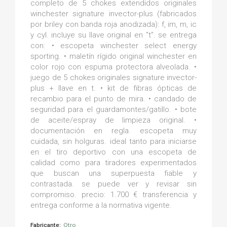
completo de 5 chokes extendidos originales
winchester signature invector-plus (fabricados
por briley con banda roja anodizada): f, im, m, ic
y cyl. incluye su llave original en "t". se entrega
con: • escopeta winchester select energy
sporting. • maletín rígido original winchester en
color rojo con espuma protectora alveolada. •
juego de 5 chokes originales signature invector-
plus + llave en t. • kit de fibras ópticas de
recambio para el punto de mira. • candado de
seguridad para el guardamontes/gatillo. • bote
de aceite/espray de limpieza original. •
documentación en regla. escopeta muy
cuidada, sin holguras. ideal tanto para iniciarse
en el tiro deportivo con una escopeta de
calidad como para tiradores experimentados
que buscan una superpuesta fiable y
contrastada. se puede ver y revisar sin
compromiso. precio: 1.700 € transferencia y
entrega conforme a la normativa vigente.
Fabricante:
Otro