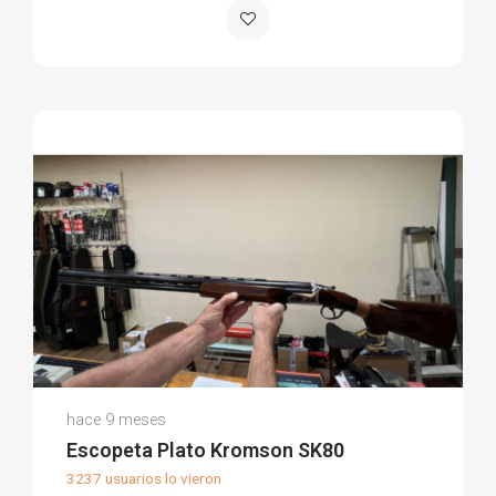
Jaime D.
hace 9 meses
(0)
Escopeta Plato Kromson SK80
3237 usuarios lo vieron