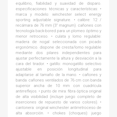
equilibrio, fiabilidad y suavidad de disparo.
especificaciones técnicas y características: •
marca y modelo: winchester select energy
sporting adjustable signature. • calibre: 12 /
recámara de 76 mm (3" magnum). cañones con
tecnología back-bored para un plomeo óptimo y
menor retroceso. • culata y lomo regulable:
madera de nogal seleccionada con picado
ergonómico. dispone de cresta/lomo regulable
mediante dos pilares independientes para
ajustar perfectamente la altura y desviación a la
cara del tirador. • gatillo: monogatillo selectivo
ajustable en posición longitudinal para
adaptarse al tamaño de la mano. • cañones y
banda: cañones ventilados de 76 cm con banda
superior ancha de 10 mm con cuadrícula
antirreflejos. • punto de mira: fibra óptica original
de alta visibilidad (incluye juego completo de
inserciones de repuesto de varios colores). •
cantonera: original winchester antirretroceso de
alta absorción. • chokes (choques): juego