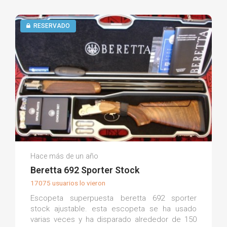
RESERVADO
Mark M.
Hace más de un año
(0)
Beretta 692 Sporter Stock
17075 usuarios lo vieron
Escopeta superpuesta beretta 692 sporter
stock ajustable. esta escopeta se ha usado
varias veces y ha disparado alrededor de 150