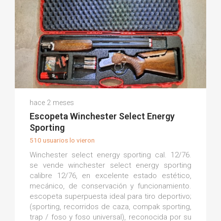
Juanma B.
hace 2 meses
(0)
Escopeta Winchester Select Energy
Sporting
510 usuarios lo vieron
Winchester select energy sporting cal. 12/76.
se vende winchester select energy sporting
calibre 12/76, en excelente estado estético,
mecánico, de conservación y funcionamiento.
escopeta superpuesta ideal para tiro deportivo;
(sporting, recorridos de caza, compak sporting,
trap / foso y foso universal), reconocida por su