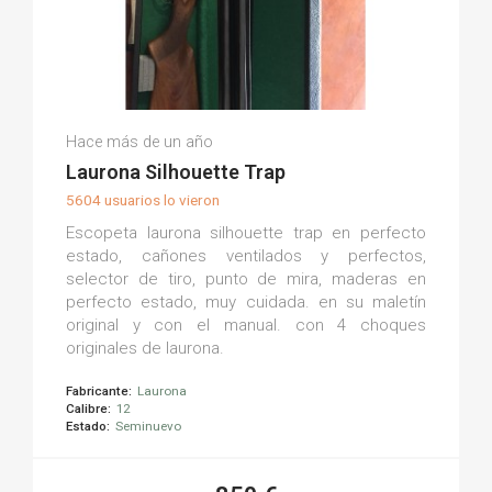
Oscar F.
Hace más de un año
(0)
Laurona Silhouette Trap
5604 usuarios lo vieron
Escopeta laurona silhouette trap en perfecto
estado, cañones ventilados y perfectos,
selector de tiro, punto de mira, maderas en
perfecto estado, muy cuidada. en su maletín
original y con el manual. con 4 choques
originales de laurona.
Fabricante:
Laurona
Calibre:
12
Estado:
Seminuevo