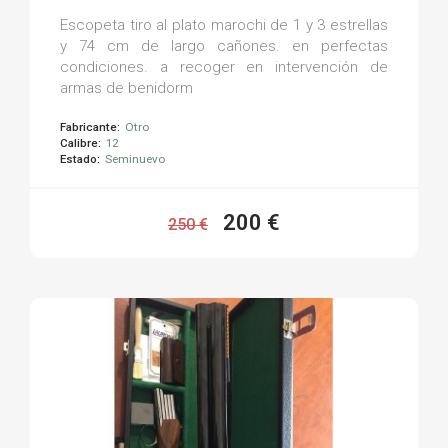
Escopeta tiro al plato marochi de 1 y 3 estrellas
y 74 cm de largo cañones. en perfectas
condiciones. a recoger en intervención de
armas de benidorm
Fabricante:
Otro
Calibre:
12
Estado:
Seminuevo
200 €
250 €