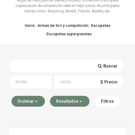
segunda mano pero en perfecto estado. Encuentra tu escopeta
superpuesta de competición ideal al mejor precio de principales
TIRO Y COMPETICIÓN
marcas como: Browning, Benelli, Franchi, Beretta, etc.
AIRE COMPRIMIDO
Inicio
Armas de tiro y competición
Escopetas
Escopetas superpuestas
OTRAS ARMAS
ACCESORIOS
Buscar
Precio
Ordenar
Resultados
Filtros