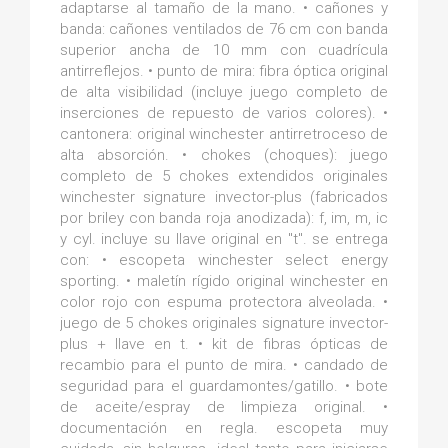
adaptarse al tamaño de la mano. • cañones y
banda: cañones ventilados de 76 cm con banda
superior ancha de 10 mm con cuadrícula
antirreflejos. • punto de mira: fibra óptica original
de alta visibilidad (incluye juego completo de
inserciones de repuesto de varios colores). •
cantonera: original winchester antirretroceso de
alta absorción. • chokes (choques): juego
completo de 5 chokes extendidos originales
winchester signature invector-plus (fabricados
por briley con banda roja anodizada): f, im, m, ic
y cyl. incluye su llave original en "t". se entrega
con: • escopeta winchester select energy
sporting. • maletín rígido original winchester en
color rojo con espuma protectora alveolada. •
juego de 5 chokes originales signature invector-
plus + llave en t. • kit de fibras ópticas de
recambio para el punto de mira. • candado de
seguridad para el guardamontes/gatillo. • bote
de aceite/espray de limpieza original. •
documentación en regla. escopeta muy