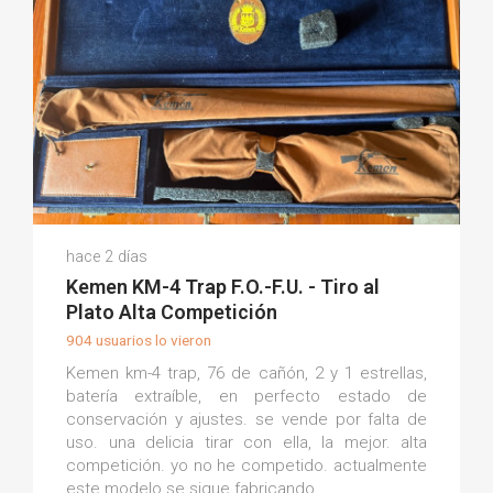
Juan Carlos U.
hace 2 días
(0)
Kemen KM-4 Trap F.O.-F.U. - Tiro al
Plato Alta Competición
904 usuarios lo vieron
Kemen km-4 trap, 76 de cañón, 2 y 1 estrellas,
batería extraíble, en perfecto estado de
conservación y ajustes. se vende por falta de
uso. una delicia tirar con ella, la mejor. alta
competición. yo no he competido. actualmente
este modelo se sigue fabricando.