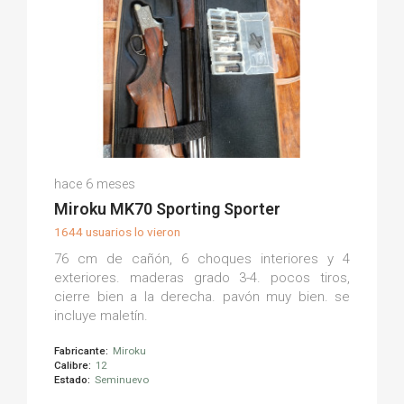
José Angel P.
hace 6 meses
(0)
Miroku MK70 Sporting Sporter
1644 usuarios lo vieron
76 cm de cañón, 6 choques interiores y 4
exteriores. maderas grado 3-4. pocos tiros,
cierre bien a la derecha. pavón muy bien. se
incluye maletín.
Fabricante:
Miroku
Calibre:
12
Estado:
Seminuevo