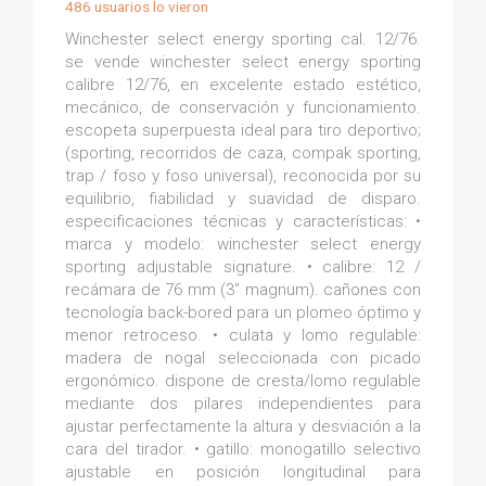
486 usuarios lo vieron
Winchester select energy sporting cal. 12/76.
se vende winchester select energy sporting
calibre 12/76, en excelente estado estético,
mecánico, de conservación y funcionamiento.
escopeta superpuesta ideal para tiro deportivo;
(sporting, recorridos de caza, compak sporting,
trap / foso y foso universal), reconocida por su
equilibrio, fiabilidad y suavidad de disparo.
especificaciones técnicas y características: •
marca y modelo: winchester select energy
sporting adjustable signature. • calibre: 12 /
recámara de 76 mm (3" magnum). cañones con
tecnología back-bored para un plomeo óptimo y
menor retroceso. • culata y lomo regulable:
madera de nogal seleccionada con picado
ergonómico. dispone de cresta/lomo regulable
mediante dos pilares independientes para
ajustar perfectamente la altura y desviación a la
cara del tirador. • gatillo: monogatillo selectivo
ajustable en posición longitudinal para