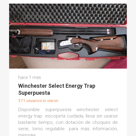
David M.
hace 1 mes
(0)
Winchester Select Energy Trap
Superpuesta
371 usuarios lo vieron
Disponible superpuesta winchester select
energy trap. escopeta cuidada, lleva sin usarse
bastante tiempo, con dotación de choques de
serie, lomo regulable. para más información,
mensaje.