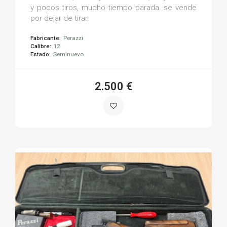
y pocos tiros, mucho tiempo parada. se vende
por dejar de tirar.
Fabricante:
Perazzi
Calibre:
12
Estado:
Seminuevo
2.500 €