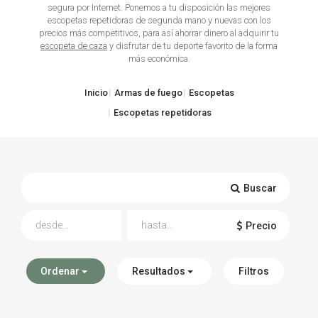
segura por Internet. Ponemos a tu disposición las mejores
escopetas repetidoras de segunda mano y nuevas con los
TIRO Y COMPETICIÓN
precios más competitivos, para así ahorrar dinero al adquirir tu
escopeta de caza
y disfrutar de tu deporte favorito de la forma
AIRE COMPRIMIDO
más económica.
OTRAS ARMAS
Inicio
Armas de fuego
Escopetas
Escopetas repetidoras
ACCESORIOS
Buscar
Precio
Ordenar
Resultados
Filtros