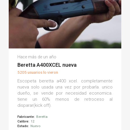
Antonio D.
Hace más de un año
(0)
Beretta A400XCEL nueva
5205 usuarios lo vieron
Escopeta beretta a400 xcel. completamente
nueva solo usada una vez por probarla. unico
dueño, se vende por necesidad economica.
tiene un 60% menos de retroceso al
disparar(kick off).
Fabricante:
Beretta
Calibre:
12
Estado:
Nuevo