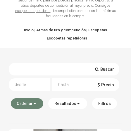
segunda mano para que puedas practicar el tiro deportivo u
otros deportes de competición al mejor precio. Consigue
TIRO Y COMPETICIÓN
escopetas repetidoras
de competición baratas con las máximas
facilidades en la compra.
AIRE COMPRIMIDO
Inicio
Armas de tiro y competición
Escopetas
OTRAS ARMAS
Escopetas repetidoras
ACCESORIOS
Buscar
Precio
Ordenar
Resultados
Filtros