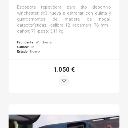
Escopeta repetidora para tiro deportivo
winchester sx3 nueva a estrenar con culata y
guardamontes de madera de nogal.
características: -calibre 12 -recámara: 76 mm -
cañón: 71 -peso: 3,11 kg
Fabricante:
Winchester
Calibre:
12
Estado:
Nuevo
1.050 €