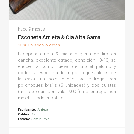
Joaquin P.
hace 9 meses
(0)
Escopeta Arrieta & Cia Alta Gama
1396 usuarios lo vieron
Escopeta arrieta & cia alta gama de tiro en
cancha. excelente estado, condición 10/10, se
encuentra como nueva. de tiro al palomo y
codorniz. escopeta de un gatillo que sale así de
la casa. un solo dueño. se entrega con
polichoques brailis (6 unidades) y dos culatas
(una de ellas con valor 900€). se entrega con
maletín. todo impoluto.
Fabricante:
Arrieta
Calibre:
12
Estado:
Seminuevo