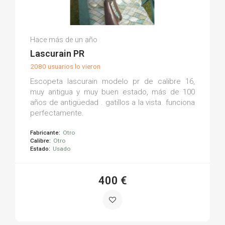
Antonio P.
Hace más de un año
(0)
Lascurain PR
2080 usuarios lo vieron
Escopeta lascurain modelo pr de calibre 16,
muy antigua y muy buen estado, más de 100
años de antigüedad . gatillos a la vista. funciona
perfectamente.
Fabricante:
Otro
Calibre:
Otro
Estado:
Usado
400 €