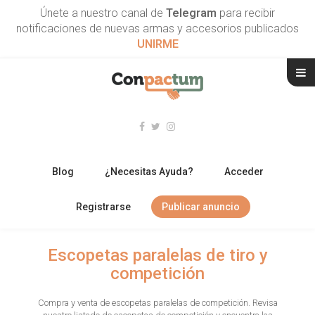
Únete a nuestro canal de
Telegram
para recibir
notificaciones de nuevas armas y accesorios publicados
UNIRME
Blog
¿Necesitas Ayuda?
Acceder
Registrarse
Publicar anuncio
RIFLES
Escopetas paralelas de tiro y
competición
ESCOPETAS
Compra y venta de escopetas paralelas de competición. Revisa
ARMAS CORTAS