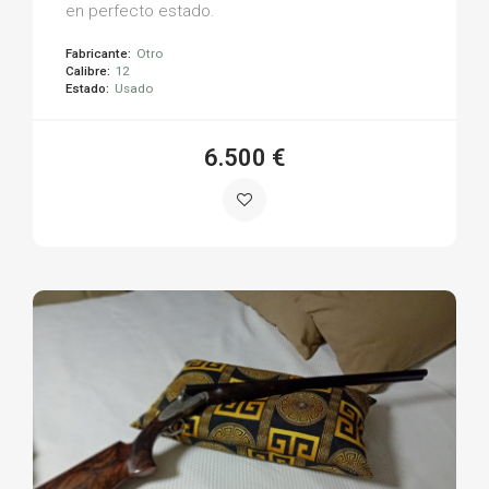
en perfecto estado.
Fabricante:
Otro
Calibre:
12
Estado:
Usado
6.500 €