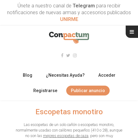
Únete a nuestro canal de
Telegram
para recibir
notificaciones de nuevas armas y accesorios publicados
UNIRME
Blog
¿Necesitas Ayuda?
Acceder
Registrarse
Publicar anuncio
RIFLES
Escopetas monotiro
ESCOPETAS
Las escopetas de un solo cañón o escopetas monotiro,
normalmente usadas con calibres pequeños (410 o 28), aunque
ARMAS CORTAS
no son las
mejores escopetas de caza
, pero son muy