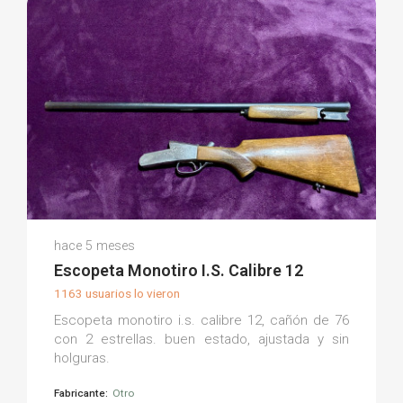
Luis G.
hace 5 meses
(0)
Escopeta Monotiro I.S. Calibre 12
1163 usuarios lo vieron
Escopeta monotiro i.s. calibre 12, cañón de 76
con 2 estrellas. buen estado, ajustada y sin
holguras.
Fabricante:
Otro