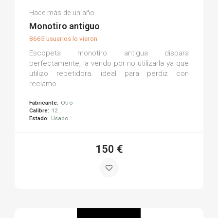
Jose Antonio A.
Hace más de un año
(0)
Monotiro antiguo
8665 usuarios lo vieron
Escopeta monotiro antigua dispara
perfectamente, la vendo por no utilizarla ya que
utilizo repetidora. ideal para perdiz con
reclamo.
Fabricante:
Otro
Calibre:
12
Estado:
Usado
150 €