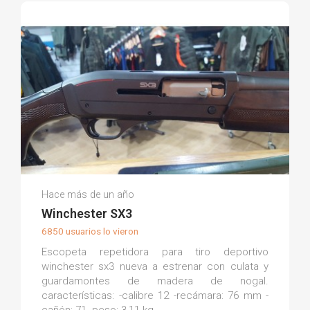
Armería La Torre M.
Hace más de un año
(0)
Winchester SX3
6850 usuarios lo vieron
Escopeta repetidora para tiro deportivo
winchester sx3 nueva a estrenar con culata y
guardamontes de madera de nogal.
características: -calibre 12 -recámara: 76 mm -
cañón: 71 -peso: 3,11 kg