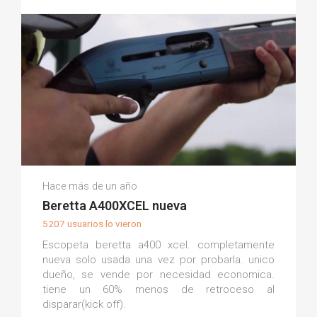
Antonio D.
Hace más de un año
(0)
Beretta A400XCEL nueva
5207 usuarios lo vieron
Escopeta beretta a400 xcel. completamente
nueva solo usada una vez por probarla. unico
dueño, se vende por necesidad economica.
tiene un 60% menos de retroceso al
disparar(kick off).