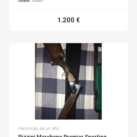
Estado:
Usado
1.200 €
Ismael M.
Hace más de un año
(0)
Rizzini Marcheno Premier Sporting