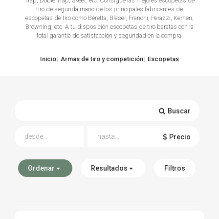
Trap, Doble Trap, Skeet, etc. Consigue las mejores escopetas de
tiro de segunda mano de los principales fabricantes de
TIRO Y COMPETICIÓN
escopetas de tiro como Beretta, Blaser, Franchi, Perazzi, Kemen,
Browning, etc. A tu disposición escopetas de tiro baratas con la
total garantía de satisfacción y seguridad en la compra.
AIRE COMPRIMIDO
OTRAS ARMAS
Inicio
Armas de tiro y competición
Escopetas
ACCESORIOS
Buscar
Precio
Ordenar
Resultados
Filtros