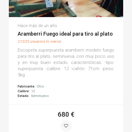
Armería La Torre M.
Hace más de un año
(0)
Aramberri Fuego ideal para tiro al plato
21025 usuarios lo vieron
Escopeta superpuesta aramberri modelo fuego
para tiro al plato, seminueva, con muy poco uso
y en muy buen estado. características: -tipo:
superpuesta -calibre: 12 -cañón: 71cm -peso:
3kg
Fabricante:
Otro
Calibre:
12
Estado:
Seminuevo
680 €