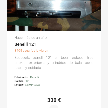
Sergio C.
Hace más de un año
(0)
Benelli 121
3405 usuarios lo vieron
Escopeta benelli 121 en buen estado. trae
chokes exteriores y cilíndrico de bala. poco
usada y cuidada.
Fabricante:
Benelli
Calibre:
12
Estado:
Seminuevo
300 €