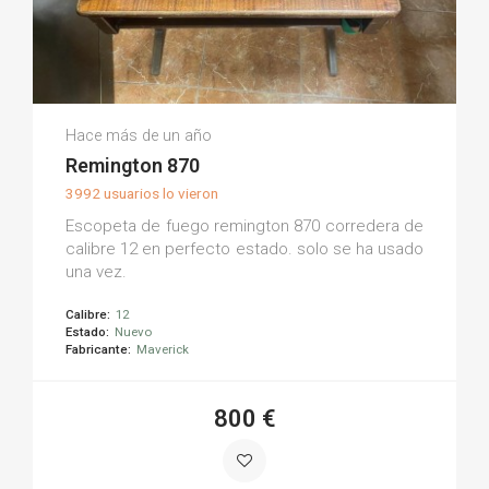
Cristina C.
Hace más de un año
(0)
Remington 870
3992 usuarios lo vieron
Escopeta de fuego remington 870 corredera de
calibre 12 en perfecto estado. solo se ha usado
una vez.
Calibre:
12
Estado:
Nuevo
Fabricante:
Maverick
800 €