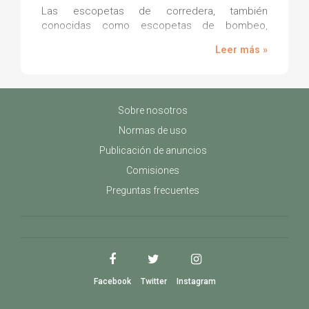
Las escopetas de corredera, también
conocidas como escopetas de bombeo,
presentan un guardamanos que debe ser
Leer más »
deslizado para atrás y después para adelante,
con el fin de eyectar el cartucho disparado e
introducir un nuevo cartucho en la recámara.
Además, los modelos más modernos cuentan
Sobre nosotros
con desconectores de gatillo, un mecanismo
de seguridad que desconecta el martillo
Normas de uso
mientras retrocede el cerrojo. Con lo cual, este
Publicación de anuncios
debe apretarse de nuevo cuando se cierra el
cerrojo. Debido a su singular funcionamiento,
Comisiones
actualmente es una de las más conocidas, muy
Preguntas frecuentes
vinculadas en el pasado con las fuerzas del
orden, pero actualmente se utilizan mucho para
la caza mayor.
Facebook
Twitter
Instagram