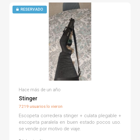
RESERVADO
Jamal M.
Hace más de un año
(0)
Stinger
7219 usuarios lo vieron
Escopeta corredera stinger + culata plegable +
escopeta paralela en buen estado pocos uso.
se vende por motivo de viaje.