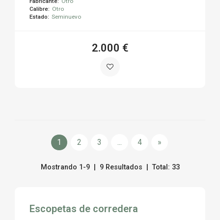
Fabricante:
Otro
Calibre:
Otro
Estado:
Seminuevo
2.000 €
1
2
3
...
4
»
Mostrando 1-9 | 9 Resultados | Total: 33
Escopetas de corredera