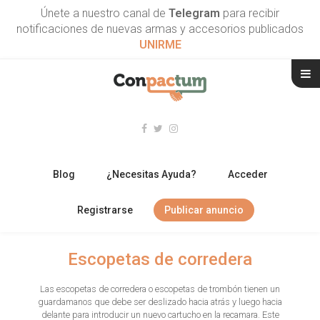
Únete a nuestro canal de
Telegram
para recibir
notificaciones de nuevas armas y accesorios publicados
UNIRME
Blog
¿Necesitas Ayuda?
Acceder
Registrarse
Publicar anuncio
RIFLES
Escopetas de corredera
ESCOPETAS
Las escopetas de corredera o escopetas de trombón tienen un
guardamanos que debe ser deslizado hacia atrás y luego hacia
ARMAS CORTAS
delante para introducir un nuevo cartucho en la recamara. Este