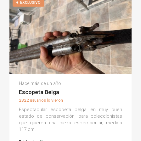
EXCLUSIVO
Toni L.
Hace más de un año
(0)
Escopeta Belga
2822 usuarios lo vieron
Espectacular escopeta belga en muy buen
estado de conservación, para coleccionistas
que quieren una pieza espectacular, medida
117 cm.