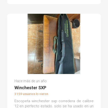
Cristina C.
Hace más de un año
(0)
Winchester SXP
3159 usuarios lo vieron
Escopeta winchester sxp corredera de calibre
12 en perfecto estado. solo se ha usado en un