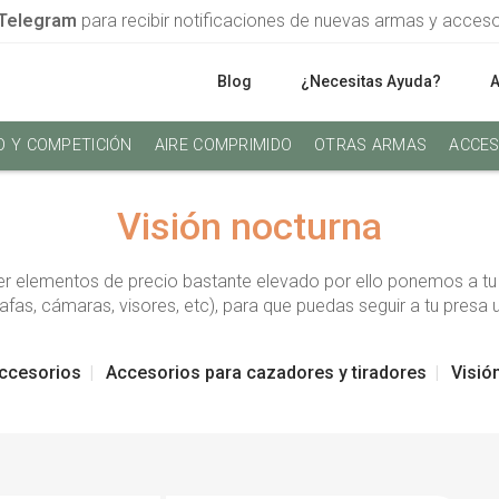
Telegram
para recibir notificaciones de nuevas armas y acces
Blog
¿Necesitas Ayuda?
O Y COMPETICIÓN
AIRE COMPRIMIDO
OTRAS ARMAS
ACCES
Visión nocturna
ser elementos de precio bastante elevado por ello ponemos a tu d
as, cámaras, visores, etc), para que puedas seguir a tu presa u
ccesorios
Accesorios para cazadores y tiradores
Visió