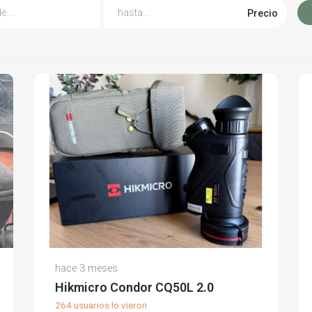
Precio
Luis Mateo P.
hace 3 meses
(0)
Hikmicro Condor CQ50L 2.0
264 usuarios lo vieron