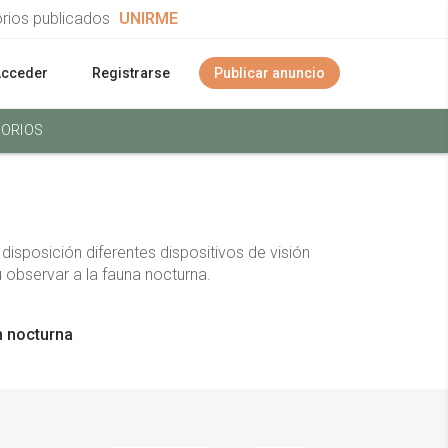
orios publicados
UNIRME
Acceder
Registrarse
Publicar anuncio
ORIOS
isposición diferentes dispositivos de visión
 observar a la fauna nocturna.
n nocturna