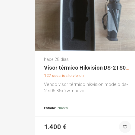
Juan C.
hace 28 días
(0)
Visor térmico Hikvision DS-2TS06-35XF/W
127 usuarios lo vieron
Vendo visor térmico hikvision modelo ds-
2ts06-35xf/w. nuevo.
Estado:
Nuevo
1.400 €