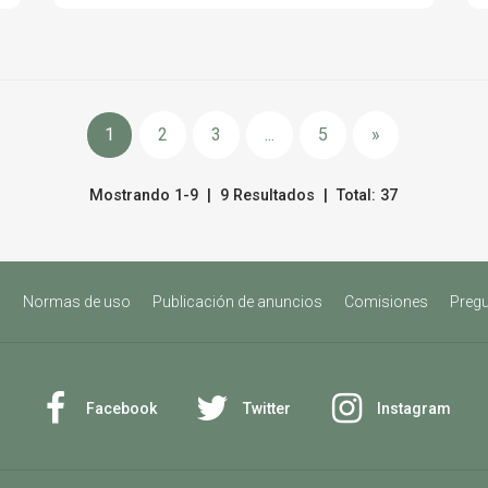
funcionamiento -30 ° c hasta 50 ° c
estanco ip67 fuente de alimentación 2x
baterías cr123 duración de la batería 3
horas (funcionamiento continuo)
dimensiones 150x52x57 milímetro peso sin
pilas 0,40 kilogramos
1
2
3
...
5
»
Mostrando 1-9 | 9 Resultados | Total: 37
s
Normas de uso
Publicación de anuncios
Comisiones
Pregu
Facebook
Twitter
Instagram