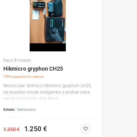
Javier H.
hace 8 meses
(0)
Hikmicro gryphon CH25
799 usuarios lo vieron
Monocular térmico hikmicro gryphon ch25,
se pueden enviar imágenes y probar para
ver la resolución que tiene.
Estado:
Seminuevo
1.250 €
1.350 €