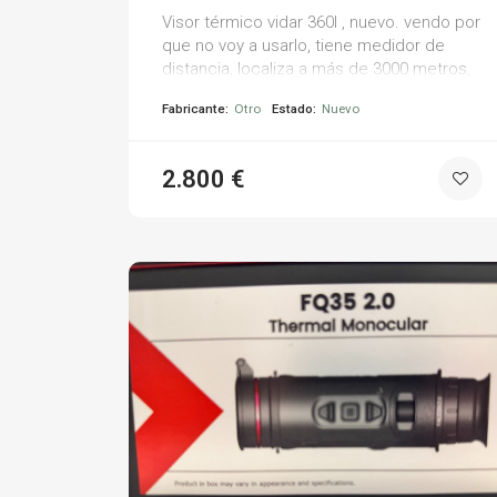
Visor térmico vidar 360l , nuevo. vendo por
que no voy a usarlo, tiene medidor de
distancia, localiza a más de 3000 metros,
sensor netd <20mk, doble lente, pantalla
Fabricante:
Otro
Estado:
Nuevo
amoled 1024 50hz, captura de imagen y
grabación de vídeo, paleta 6 colores, carril
picatinny.
2.800 €