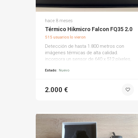
Jose Luis M.
hace 8 meses
(0)
Térmico Hikmicro Falcon FQ35 2.0
515 usuarios lo vieron
Detección de hasta 1.800 metros con
imágenes térmicas de alta calidad.
incorpora un sensor de 640 x 512 píxeles,
pantalla oled full hd (1920 x 1080) y un netd
Estado:
Nuevo
<15 mk, asegurando gran sensibilidad y
detalle. sus tecnologías hsis e image pro
2.0 mejoran el contraste y la claridad. lo
2.000 €
vendo porque me lo regalaron repetido
dos grupos de amigos. está nuevo.