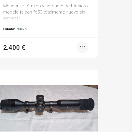
Monocular térmico y nocturno de hikmicro
modelo falcon fq50 totalmente nuevo sin
estrenar..
Estado:
Nuevo
2.400 €