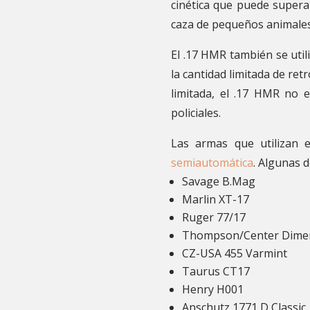
cinética que puede superar
caza de pequeños animales
El .17 HMR también se util
la cantidad limitada de re
limitada, el .17 HMR no 
policiales.
Las armas que utilizan el
semiautomática
. Algunas d
Savage B.Mag
Marlin XT-17
Ruger 77/17
Thompson/Center Dime
CZ-USA 455 Varmint
Taurus CT17
Henry H001
Anschutz 1771 D Classic