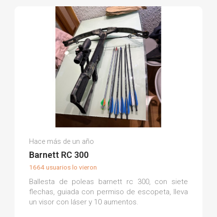
Antonio R.
Hace más de un año
(0)
Barnett RC 300
1664 usuarios lo vieron
Ballesta de poleas barnett rc 300, con siete
flechas, guiada con permiso de escopeta, lleva
un visor con láser y 10 aumentos.