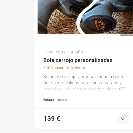
Tuboladecerrojo C.
Hace más de un año
(0)
Bola cerrojo personalizadas
6388 usuarios lo vieron
Bolas de cerrojo personalizadas a gusto
del cliente válidas para varias marcas y
modelos y placas pistolet tipo blaser r93
r8 profesional r8 succes r8 ultimate blaser
Estado:
Nuevo
k95 merkel k3
139 €