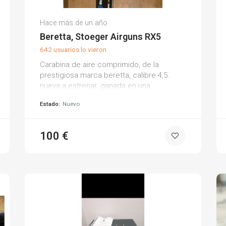
José Ramon A.
Hace más de un año
(0)
Beretta, Stoeger Airguns RX5
642 usuarios lo vieron
Carabina de aire comprimido, de la
prestigiosa marca beretta, calibre 4,5.
nueva a estrenar. ganada en una
competición de tiro.
Estado:
Nuevo
100 €