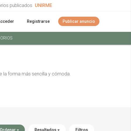
orios publicados
UNIRME
Acceder
Registrarse
Publicar anuncio
ORIOS
e la forma más sencilla y cómoda.
Ordenar
Resultados
Filtros