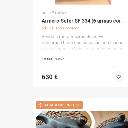
Miguel T.
hace 8 meses
(0)
Armero Sefer SF 334 (6 armas cortas)
638 usuarios lo vieron
Vendo armero totalmente nuevo,
comprado hace dos semanas con fundas
y envoltorios sin abrir, con documentación
y embalajes originales. marca sefer sf 334,
Estado:
Nuevo
fabricado en alsasua, con anchura exterior
de 51 cm y capacidad para 6 armas
cortas. no está registrado (es nuevo). solo
630 €
interesados serios y dispuestos. tiene su
factura de compra. localidad: castellón de
la plana. se puede ver en persona.
BAJADO DE PRECIO