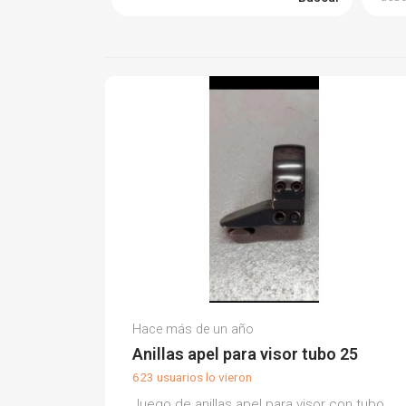
Jesus C.
Hace más de un año
(0)
Anillas apel para visor tubo 25
623 usuarios lo vieron
Juego de anillas apel para visor con tubo