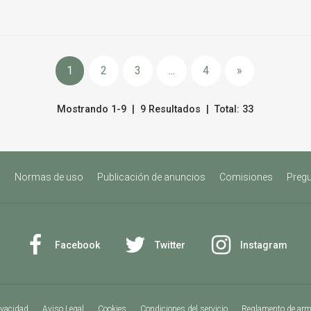
1
2
3
...
4
»
Mostrando 1-9 | 9 Resultados | Total: 33
s
Normas de uso
Publicación de anuncios
Comisiones
Pregu
Facebook
Twitter
Instagram
ivacidad
Aviso Legal
Cookies
Condiciones del servicio
Reglamento de ar