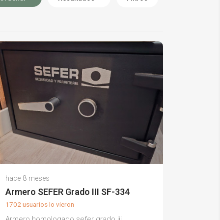
Juan A.
hace 8 meses
(0)
Armero SEFER Grado III SF-334
1702 usuarios lo vieron
Armero homologado sefer grado iii