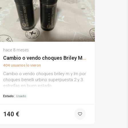
Juan Á.
hace 8 meses
(0)
Cambio o vendo choques Briley M y LM
404 usuarios lo vieron
Cambio o vendo choques briley m y lm por
choques benelli urbino superpuesta 2 y 3
estrellas en buen estado.
Estado:
Usado
140 €