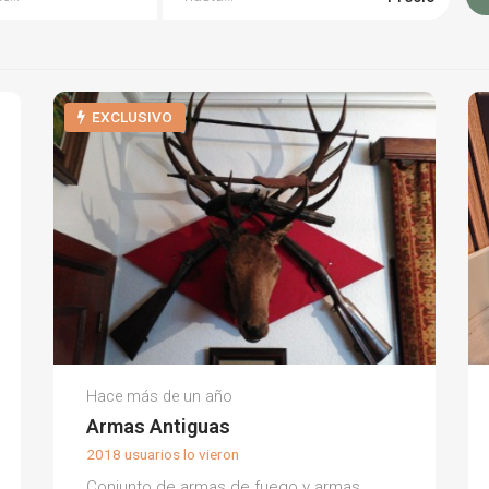
EXCLUSIVO
Luis Antonio G.
Hace más de un año
(0)
Armas Antiguas
2018 usuarios lo vieron
Conjunto de armas de fuego y armas