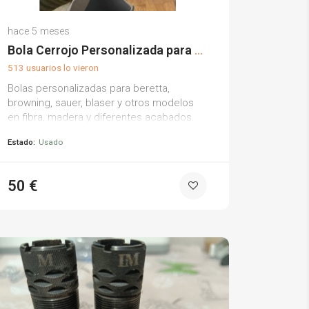
Jose Luis M.
hace 5 meses
(0)
Bola Cerrojo Personalizada para Beretta, Browning, Sauer, Blaser
513 usuarios lo vieron
Bolas personalizadas para beretta,
browning, sauer, blaser y otros modelos
en fibra, madera y diferentes acabados.
posibilidad de tamaños 655, 77, 16, 86.
Estado:
Usado
50 €