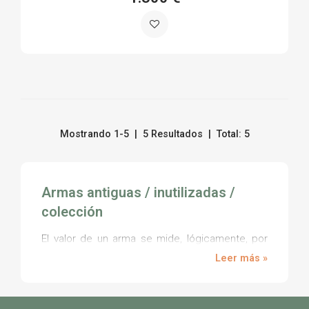
Mostrando 1-5 | 5 Resultados | Total: 5
Armas antiguas / inutilizadas /
colección
El valor de un arma se mide, lógicamente, por
los elementos que han sido usados en su
Leer más »
fabricación, pero también por otros factores
como la propia antigüedad de la pieza. El
coleccionismo de armas antiguas es una afición