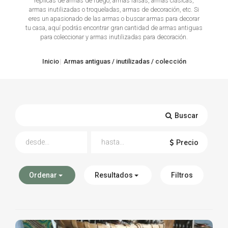
réplicas de armas de fuego, armas falsas, armas clásicas,
armas inutilizadas o troqueladas, armas de decoración, etc. Si
TIRO Y COMPETICIÓN
eres un apasionado de las armas o buscar armas para decorar
tu casa, aquí podrás encontrar gran cantidad de armas antiguas
para coleccionar y armas inutilizadas para decoración.
AIRE COMPRIMIDO
OTRAS ARMAS
Inicio
Armas antiguas / inutilizadas / colección
ACCESORIOS
Buscar
Precio
Ordenar
Resultados
Filtros