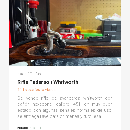
Diego L.
hace 10 días
(0)
Rifle Pedersoli Whitworth
111 usuarios lo vieron
Se vende rifle de avancarga whitworth con
cañón hexagonal, calibre .451. en muy buen
estado con algunas señales normales de uso.
se entrega llave para chimenea y turquesa.
Estado:
Usado