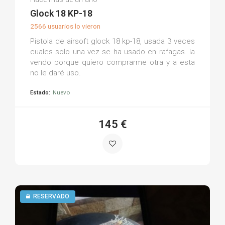
(0)
Glock 18 KP-18
2566 usuarios lo vieron
Pistola de airsoft glock 18 kp-18, usada 3 veces
cuales solo una vez se ha usado en rafagas. la
vendo porque quiero comprarme otra y a esta
no le daré uso.
Estado:
Nuevo
145 €
RESERVADO