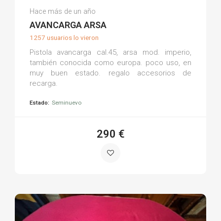
Juan C.
Hace más de un año
(0)
AVANCARGA ARSA
1257 usuarios lo vieron
Pistola avancarga cal.45, arsa mod. imperio,
también conocida como europa. poco uso, en
muy buen estado. regalo accesorios de
recarga.
Estado:
Seminuevo
290 €