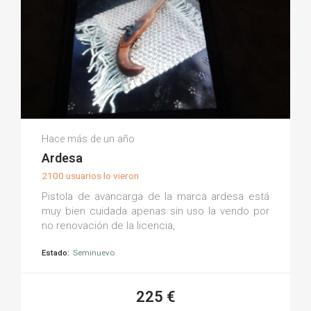
Jose Felix Sanchez Sanchez S.
Hace más de un año
(0)
Ardesa
2100 usuarios lo vieron
Pistola de avancarga de la marca ardesa está
muy bien cuidada apenas sin uso la vendo por
no renovación de la licencia,
Estado:
Seminuevo
225 €