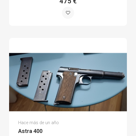
475 €
Paulino F.
Hace más de un año
(0)
Astra 400