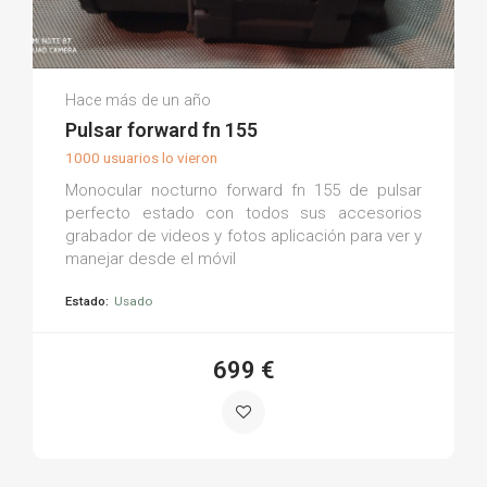
Floren L.
Hace más de un año
(0)
Pulsar forward fn 155
1000 usuarios lo vieron
Monocular nocturno forward fn 155 de pulsar
perfecto estado con todos sus accesorios
grabador de videos y fotos aplicación para ver y
manejar desde el móvil
Estado:
Usado
699 €