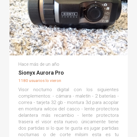
Hector M.
Hace más de un año
(0)
Sionyx Aurora Pro
1180 usuarios lo vieron
Visor nocturno digital con los siguientes
complementos: - cámara - maletín - 2 baterías -
correa - tarjeta 32 gb - montura 3d para acoplar
en montura wilcox del casco - lente protectora
delantera más recambio - lente protectora
trasera el visor esta nuevo. únicamente tiene
dos partidas si lo que te gusta es jugar partidas
nocturnas o de corte milsim esta es tu