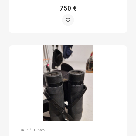
750 €
Fco Javier M.
hace 7 meses
(0)