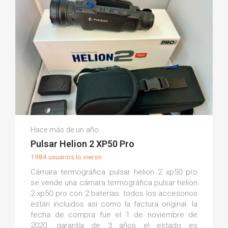
Golden G.
Hace más de un año
(0)
Pulsar Helion 2 XP50 Pro
1984 usuarios lo vieron
Cámara termográfica pulsar helion 2 xp50 pro
se vende una cámara termográfica pulsar helion
2 xp50 pro con 2 baterías. todos los accesorios
están incluidos así como la factura original. la
fecha de compra fue el 1 de noviembre de
2020. garantía de 3 años el estado es