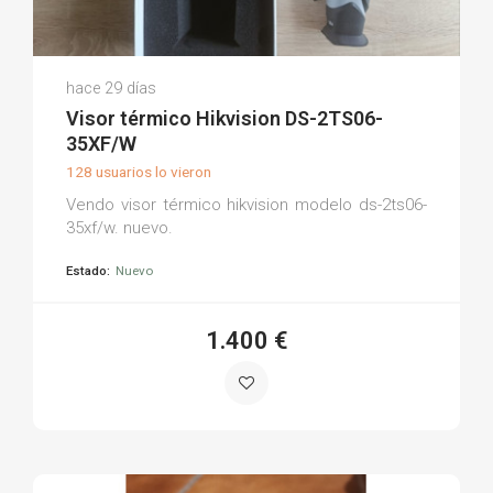
Juan C.
hace 29 días
(0)
Visor térmico Hikvision DS-2TS06-
35XF/W
128 usuarios lo vieron
Vendo visor térmico hikvision modelo ds-2ts06-
35xf/w. nuevo.
Estado:
Nuevo
1.400 €