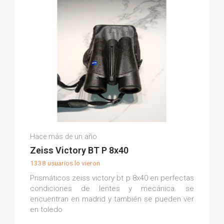
Teo R.
Hace más de un año
(0)
Zeiss Victory BT P 8x40
1338 usuarios lo vieron
Prismáticos zeiss victory bt p 8x40 en perfectas
condiciones de lentes y mecánica. se
encuentran en madrid y también se pueden ver
en toledo