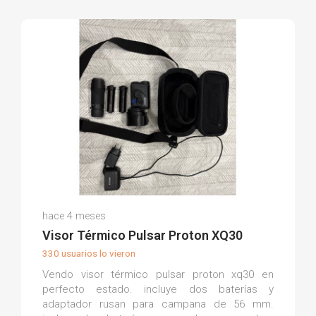
Manuel S.
hace 4 meses
(0)
Visor Térmico Pulsar Proton XQ30
330 usuarios lo vieron
Vendo visor térmico pulsar proton xq30 en
perfecto estado. incluye dos baterías y
adaptador rusan para campana de 56 mm.