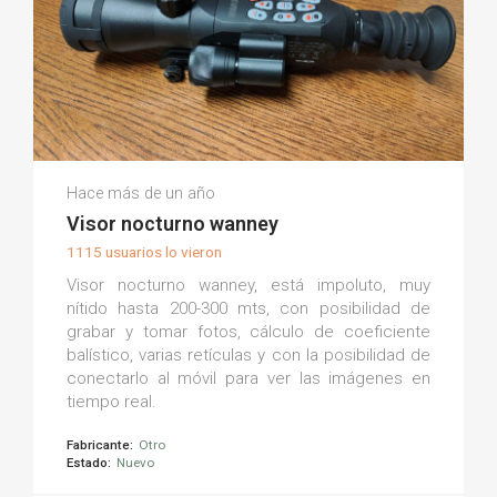
Alex L.
Hace más de un año
(0)
Visor nocturno wanney
1115 usuarios lo vieron
Visor nocturno wanney, está impoluto, muy
nítido hasta 200-300 mts, con posibilidad de
grabar y tomar fotos, cálculo de coeficiente
balístico, varias retículas y con la posibilidad de
conectarlo al móvil para ver las imágenes en
tiempo real.
Fabricante:
Otro
Estado:
Nuevo