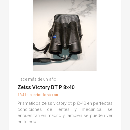
Teo R.
Hace más de un año
(0)
Zeiss Victory BT P 8x40
1341 usuarios lo vieron
Prismáticos zeiss victory bt p 8x40 en perfectas
condiciones de lentes y mecánica. se
encuentran en madrid y también se pueden ver
en toledo