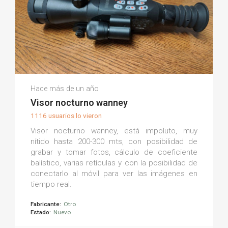
Alex L.
Hace más de un año
(0)
Visor nocturno wanney
1116 usuarios lo vieron
Visor nocturno wanney, está impoluto, muy
nítido hasta 200-300 mts, con posibilidad de
grabar y tomar fotos, cálculo de coeficiente
balístico, varias retículas y con la posibilidad de
conectarlo al móvil para ver las imágenes en
tiempo real.
Fabricante:
Otro
Estado:
Nuevo