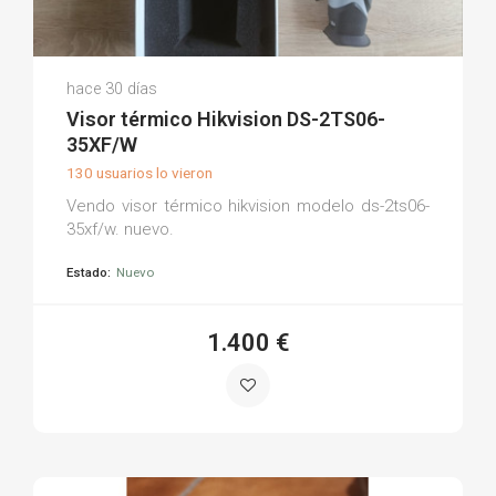
Juan C.
hace 30 días
(0)
Visor térmico Hikvision DS-2TS06-
35XF/W
130 usuarios lo vieron
Vendo visor térmico hikvision modelo ds-2ts06-
35xf/w. nuevo.
Estado:
Nuevo
1.400 €