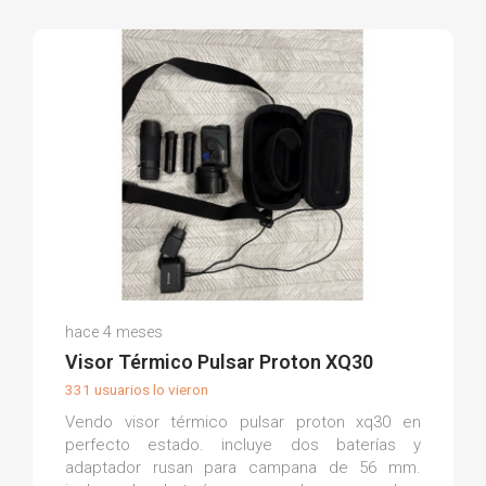
Manuel S.
hace 4 meses
(0)
Visor Térmico Pulsar Proton XQ30
331 usuarios lo vieron
Vendo visor térmico pulsar proton xq30 en
perfecto estado. incluye dos baterías y
adaptador rusan para campana de 56 mm.