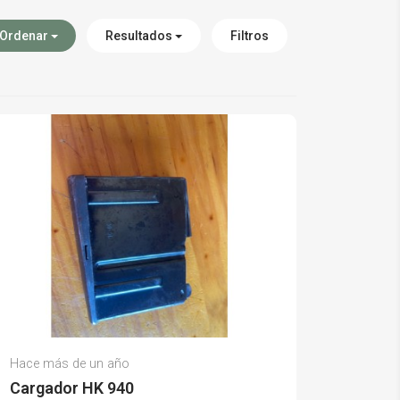
Ordenar
Resultados
Filtros
Andrea G.
Hace más de un año
(0)
Cargador HK 940