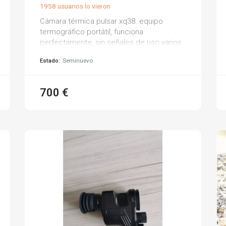
1958 usuarios lo vieron
Cámara térmica pulsar xq38. equipo
termográfico portátil, funciona
perfectamente, sin señales de uso varios
accesorios incluidos (ver foto).
Estado:
Seminuevo
700 €