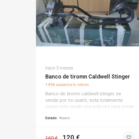
José ..
hace 3 meses
(0)
Banco de tiromn Caldwell Stinger
1496 usuarios lo vieron
Banco de tiromn caldwell stinger, se
vende por no usarlo, esta totalmente
nuevo solo usado una sola vez para poner
el visor a tiro
Estado:
Nuevo
120 €
160 €