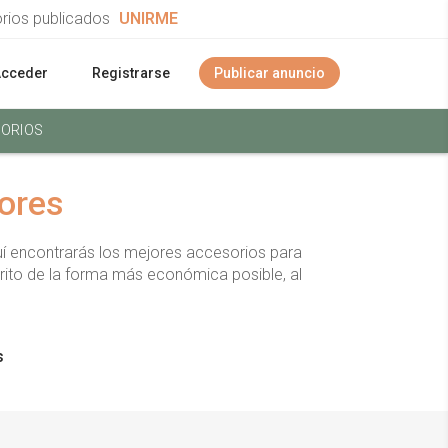
orios publicados
UNIRME
Acceder
Registrarse
Publicar anuncio
ORIOS
dores
í encontrarás los mejores accesorios para
rito de la forma más económica posible, al
s