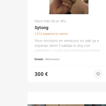
Francisco Jose M.
Hace más de un año
(0)
Sytong
1212 usuarios lo vieron
Visor nocturno en venta por no salir ya a
esperas, tiene 5 salidas lo doy con
adaptador y todo mas información llamar
sin compromiso.
Estado:
Seminuevo
300 €