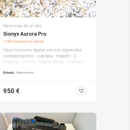
Hector M.
Hace más de un año
(0)
Sionyx Aurora Pro
1183 usuarios lo vieron
Visor nocturno digital con los siguientes
complementos: - cámara - maletín - 2
baterías - correa - tarjeta 32 gb - montura
3d para acoplar en montura wilcox del
Estado:
Seminuevo
casco - lente protectora delantera más
recambio - lente protectora trasera el
visor esta nuevo. únicamente tiene dos
950 €
partidas si lo que te gusta es jugar
partidas nocturnas o de corte milsim esta
es tu oportunidad.