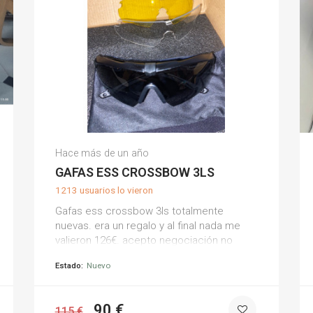
Natalia S.
Hace más de un año
(0)
GAFAS ESS CROSSBOW 3LS
1213 usuarios lo vieron
Gafas ess crossbow 3ls totalmente
nuevas. era un regalo y al final nada me
valieron 126€. acepto negociación no
inferior a 100€
Estado:
Nuevo
90 €
115 €