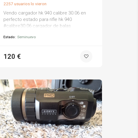
2257 usuarios lo vieron
Vendo cargador hk 940 calibre 30.06 en
perfecto estado para rifle hk 940
#calibre30.06 cargador de balas
Estado:
Seminuevo
120 €