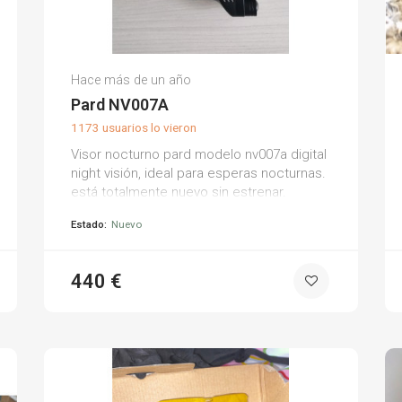
Jesús S.
Hace más de un año
(0)
Pard NV007A
1173 usuarios lo vieron
Visor nocturno pard modelo nv007a digital
night visión, ideal para esperas nocturnas.
está totalmente nuevo sin estrenar.
oportunidad
Estado:
Nuevo
440 €