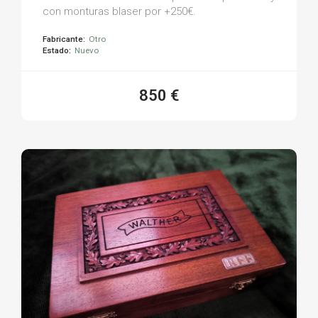
con monturas blaser por +250€.
Fabricante:
Otro
Estado:
Nuevo
850 €