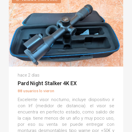
Adrian L.
hace 2 días
(0)
Pard Night Stalker 4K EX
88 usuarios lo vieron
Excelente visor nocturno, incluye dispositivo ir
con lrf (medidor de distancia). el visor se
encuentra en perfecto estado, como salido de
la caja. tiene menos de un año y muy poco uso,
por eso su venta. se puede entregar con
monturas desmontables tipo warne por +50€ y