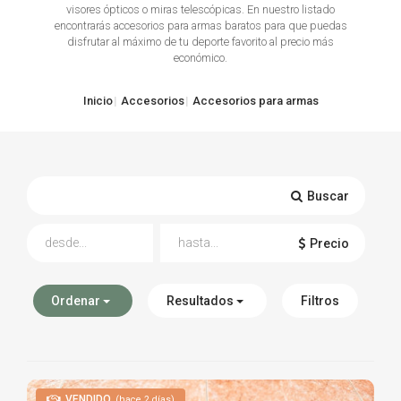
visores ópticos o miras telescópicas. En nuestro listado
encontrarás accesorios para armas baratos para que puedas
TIRO Y COMPETICIÓN
disfrutar al máximo de tu deporte favorito al precio más
económico.
AIRE COMPRIMIDO
Inicio
Accesorios
Accesorios para armas
OTRAS ARMAS
ACCESORIOS
Buscar
Precio
Ordenar
Resultados
Filtros
VENDIDO
(hace 2 días)