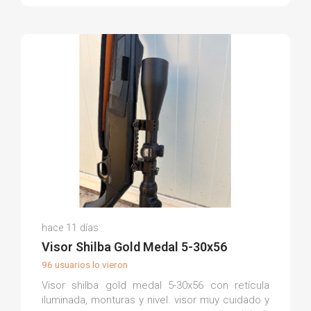
Juan Pablo N.
hace 11 días
(0)
Visor Shilba Gold Medal 5-30x56
96 usuarios lo vieron
Visor shilba gold medal 5-30x56 con retícula
iluminada, monturas y nivel. visor muy cuidado y