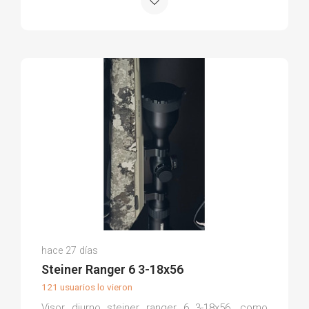
Antonio Jesús F.
hace 27 días
(0)
Steiner Ranger 6 3-18x56
121 usuarios lo vieron
Visor diurno steiner ranger 6 3-18x56. como