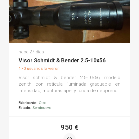
Carlos T.
hace 27 días
(0)
Visor Schmidt & Bender 2.5-10x56
170 usuarios lo vieron
Visor schmidt & bender 2.5-10x56, modelo
zenith con retícula iluminada graduable en
intensidad, monturas apel y funda de neopreno.
Fabricante:
Otro
Estado:
Seminuevo
950 €