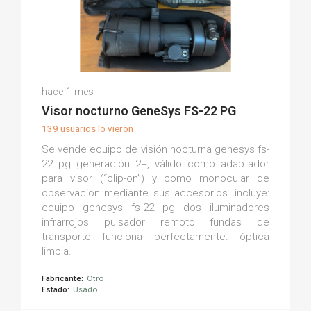
Victor S.
hace 1 mes
(0)
Visor nocturno GeneSys FS-22 PG
139 usuarios lo vieron
Se vende equipo de visión nocturna genesys fs-
22 pg generación 2+, válido como adaptador
para visor (“clip-on”) y como monocular de
observación mediante sus accesorios. incluye:
equipo genesys fs-22 pg dos iluminadores
infrarrojos pulsador remoto fundas de
transporte funciona perfectamente. óptica
limpia.
Fabricante:
Otro
Estado:
Usado